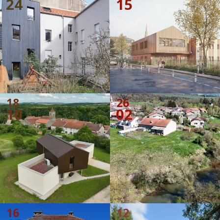
24
15
18
26
10
02
16
12