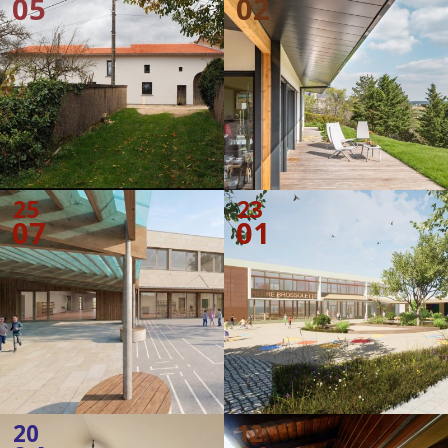
05
02
25
23
07
01
20
12