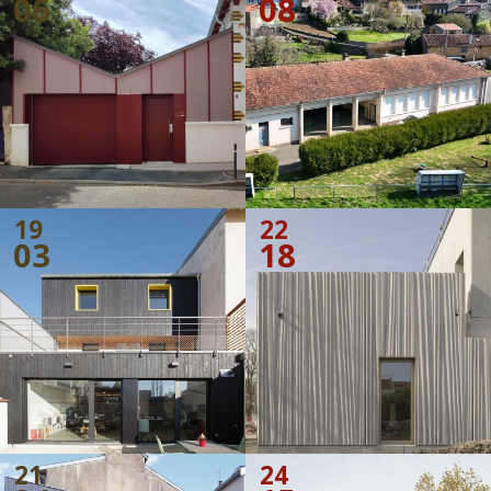
06
08
19
22
03
18
21
24