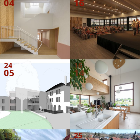
04
16
24
16
05
14
19
25