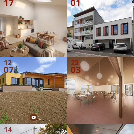
17
01
EXTENSION
12
23
07
03
14
20