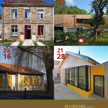
15
03
20
21
16
28
RECHERCHER
(VILLE /