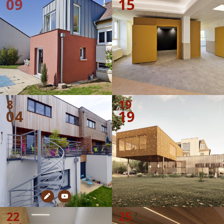
09
15
8
19
04
19
22
25