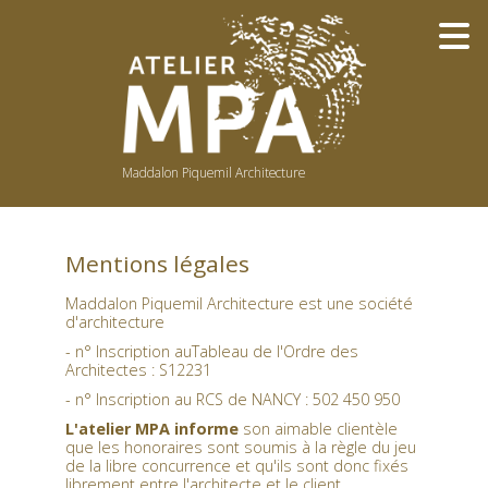
Maddalon Piquemil Architecture
NOTRE PHILOSOPHIE
NOTRE ÉQUIPE
Mentions légales
BOIS
LUMIÈRE
Maddalon Piquemil Architecture est une société
d'architecture
COULEURS
- n° Inscription auTableau de l'Ordre des
PUBLICATIONS / PRIX
Architectes :
S12231
PUBLIC
- n° Inscription au RCS de NANCY : 502 450 950
RÉ-EMPLOI
AVANT-APRÈS
L'atelier MPA informe
son aimable clientèle
que les honoraires sont soumis à la règle du jeu
CONCEPTS
de la libre concurrence et qu'ils sont donc fixés
DU DESSIN À LA RÉALITÉ
librement entre l'architecte et le client.