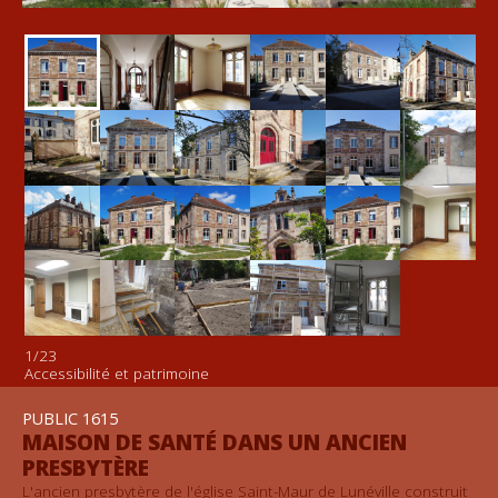
EXTENSION
1
/23
Accessibilité et patrimoine
PUBLIC 1615
MAISON DE SANTÉ DANS UN ANCIEN
PRESBYTÈRE
L'ancien presbytère de l'église Saint-Maur de Lunéville construit