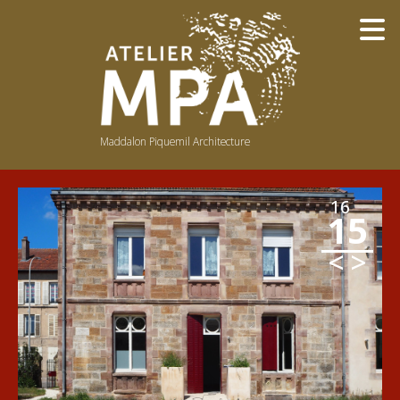
Maddalon Piquemil Architecture
NOTRE PHILOSOPHIE
NOTRE ÉQUIPE
16
15
BOIS
LUMIÈRE
<
>
COULEURS
PUBLICATIONS / PRIX
PUBLIC
RÉ-EMPLOI
AVANT-APRÈS
CONCEPTS
DU DESSIN À LA RÉALITÉ