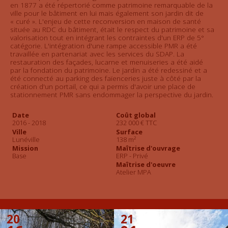
en 1877 a été répertorié comme patrimoine remarquable de la
ville pour le bâtiment en lui mais également son jardin dit de
« curé ». L'enjeu de cette reconversion en maison de santé
située au RDC du bâtiment, était le respect du patrimoine et sa
valorisation tout en intégrant les contraintes d'un ERP de 5°
catégorie. L'intégration d'une rampe accessible PMR a été
travaillée en partenariat avec les services du SDAP. La
restauration des façades, lucarne et menuiseries a été aidé
par la fondation du patrimoine. Le jardin a été redessiné et a
été connecté au parking des faïenceries juste à côté par la
création d'un portail, ce qui a permis d'avoir une place de
stationnement PMR sans endommager la perspective du jardin.
Date
Coût global
2016 - 2018
232 000 € TTC
Ville
Surface
Lunéville
138 m²
Mission
Maîtrise d'ouvrage
Base
ERP - Privé
Maîtrise d'oeuvre
Atelier MPA
20
21